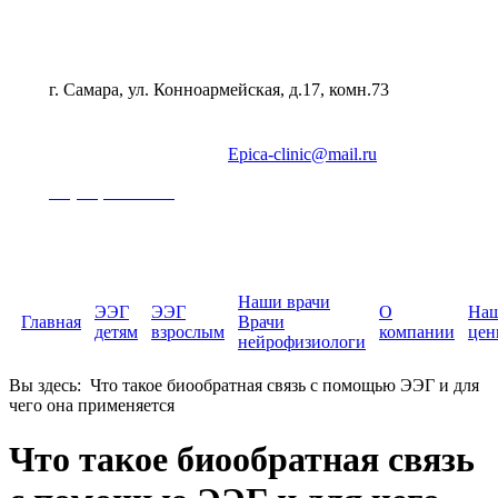
г. Самара, ул. Конноармейская, д.17, комн.73
Epica-clinic@mail.ru
+7 (846) 202-22-01
Наши врачи
ЭЭГ
ЭЭГ
О
На
Главная
Врачи
детям
взрослым
компании
цен
нейрофизиологи
Вы здесь:
Что такое биообратная связь с помощью ЭЭГ и для
чего она применяется
Что такое биообратная связь