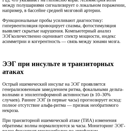
между полушариями сигнализирует о локальном поражении,
например, в бассейне средней мозговой артерии.
Функциональные пробы усиливают диагностику:
гипервентиляция провоцирует спазмы, фотостимуляция
выявляет скрытые нарушения. Компьютерный анализ
ЭЭГ
количественно оценивает
спектр мощности, индекс
асимметрии и когерентность — связь между зонами мозга.
ЭЭГ при инсульте и транзиторных
атаках
Острый ишемический инсульт на ЭЭГ проявляется
генерализовенным замедлением ритма, фокальными дельта-
волнами и эпилептиформной активностью (в 10–30%
случаев). Раннее ЭЭГ (в первые часы) прогнозирует исход:
полное отсутствие альфа-ритма — признак необратимого
некроза.
При транзиторной ишемической атаке (ТИА) изменения
обратимы: волны нормализуются за часы. Мониторинг ЭЭГ-
видео фиксирует микроэмболии по артефактам.