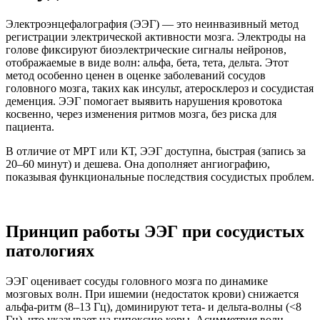
Электроэнцефалография (ЭЭГ) — это неинвазивный метод
регистрации электрической активности мозга. Электроды на
голове фиксируют биоэлектрические сигналы нейронов,
отображаемые в виде волн: альфа, бета, тета, дельта. Этот
метод особенно ценен в оценке заболеваний сосудов
головного мозга, таких как инсульт, атеросклероз и сосудистая
деменция. ЭЭГ помогает выявить нарушения кровотока
косвенно, через изменения ритмов мозга, без риска для
пациента.
В отличие от МРТ или КТ, ЭЭГ доступна, быстрая (запись за
20–60 минут) и дешева. Она дополняет ангиографию,
показывая функциональные последствия сосудистых проблем.
Принцип работы ЭЭГ при сосудистых
патологиях
ЭЭГ оценивает сосуды головного мозга по динамике
мозговых волн. При ишемии (недостаток крови) снижается
альфа-ритм (8–13 Гц), доминируют тета- и дельта-волны (<8
Гц), что указывает на гипоксию коры. Асимметрия волн