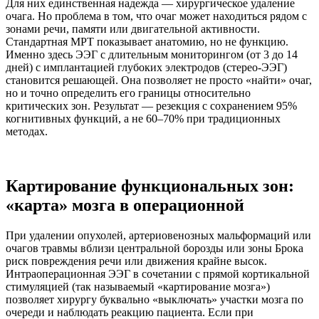
Для них единственная надежда — хирургическое удаление
очага. Но проблема в том, что очаг может находиться рядом с
зонами речи, памяти или двигательной активности.
Стандартная МРТ показывает анатомию, но не функцию.
Именно здесь ЭЭГ с длительным мониторингом (от 3 до 14
дней) с имплантацией глубоких электродов (стерео-ЭЭГ)
становится решающей. Она позволяет не просто «найти» очаг,
но и точно определить его границы относительно
критических зон. Результат — резекция с сохранением 95%
когнитивных функций, а не 60–70% при традиционных
методах.
Картирование функциональных зон:
«карта» мозга в операционной
При удалении опухолей, артериовенозных мальформаций или
очагов травмы вблизи центральной борозды или зоны Брока
риск повреждения речи или движения крайне высок.
Интраоперационная ЭЭГ в сочетании с прямой кортикальной
стимуляцией (так называемый «картирование мозга»)
позволяет хирургу буквально «выключать» участки мозга по
очереди и наблюдать реакцию пациента. Если при