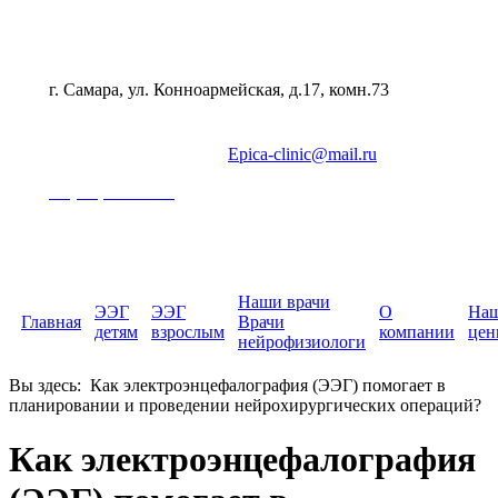
г. Самара, ул. Конноармейская, д.17, комн.73
Epica-clinic@mail.ru
+7 (846) 202-22-01
Наши врачи
ЭЭГ
ЭЭГ
О
На
Главная
Врачи
детям
взрослым
компании
цен
нейрофизиологи
Вы здесь:
Как электроэнцефалография (ЭЭГ) помогает в
планировании и проведении нейрохирургических операций?
Как электроэнцефалография