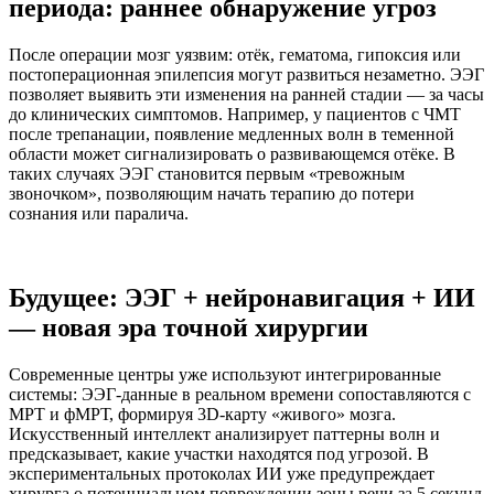
периода: раннее обнаружение угроз
После операции мозг уязвим: отёк, гематома, гипоксия или
постоперационная эпилепсия могут развиться незаметно. ЭЭГ
позволяет выявить эти изменения на ранней стадии — за часы
до клинических симптомов. Например, у пациентов с ЧМТ
после трепанации, появление медленных волн в теменной
области может сигнализировать о развивающемся отёке. В
таких случаях ЭЭГ становится первым «тревожным
звоночком», позволяющим начать терапию до потери
сознания или паралича.
Будущее: ЭЭГ + нейронавигация + ИИ
— новая эра точной хирургии
Современные центры уже используют интегрированные
системы: ЭЭГ-данные в реальном времени сопоставляются с
МРТ и фМРТ, формируя 3D-карту «живого» мозга.
Искусственный интеллект анализирует паттерны волн и
предсказывает, какие участки находятся под угрозой. В
экспериментальных протоколах ИИ уже предупреждает
хирурга о потенциальном повреждении зоны речи за 5 секунд