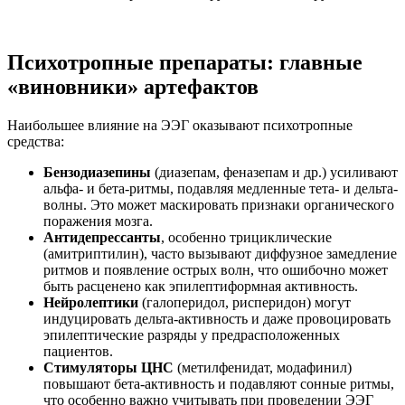
Психотропные препараты: главные
«виновники» артефактов
Наибольшее влияние на ЭЭГ оказывают психотропные
средства:
Бензодиазепины
(диазепам, феназепам и др.) усиливают
альфа- и бета-ритмы, подавляя медленные тета- и дельта-
волны. Это может маскировать признаки органического
поражения мозга.
Антидепрессанты
, особенно трициклические
(амитриптилин), часто вызывают диффузное замедление
ритмов и появление острых волн, что ошибочно может
быть расценено как эпилептиформная активность.
Нейролептики
(галоперидол, рисперидон) могут
индуцировать дельта-активность и даже провоцировать
эпилептические разряды у предрасположенных
пациентов.
Стимуляторы ЦНС
(метилфенидат, модафинил)
повышают бета-активность и подавляют сонные ритмы,
что особенно важно учитывать при проведении ЭЭГ