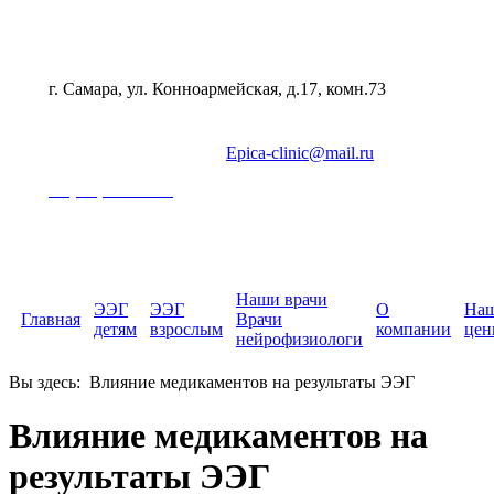
г. Самара, ул. Конноармейская, д.17, комн.73
Epica-clinic@mail.ru
+7 (846) 202-22-01
Наши врачи
ЭЭГ
ЭЭГ
О
На
Главная
Врачи
детям
взрослым
компании
цен
нейрофизиологи
Вы здесь:
Влияние медикаментов на результаты ЭЭГ
Влияние медикаментов на
результаты ЭЭГ